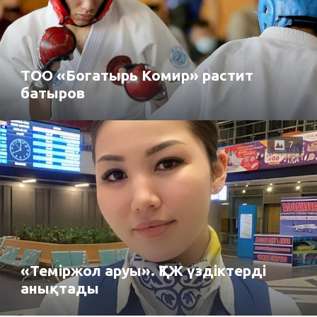
ТОО «Богатырь Комир» растит
батыров
7
«Теміржол аруы». ҚТЖ үздіктерді
анықтады