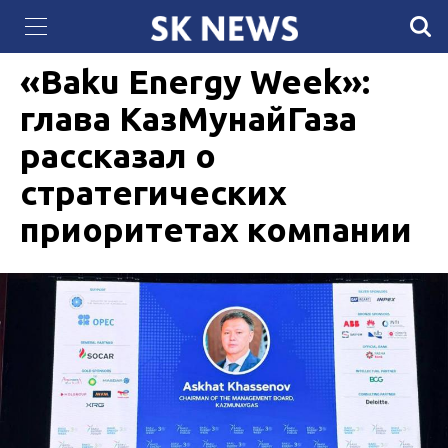
Губернатор штата Техас Грег Эбботт «объявил
03 ИЮНЯ 2025, 17:41
1116
войну» Байдену
«Baku Energy Week»:
глава КазМунайГаза
рассказал о
стратегических
приоритетах компании