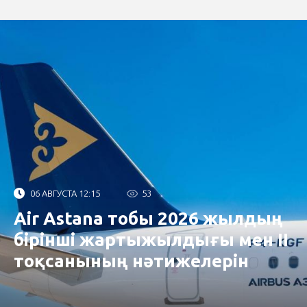
06 АВГУСТА 12:15
53
Air Astana тобы 2026 жылдың
бірінші жартыжылдығы мен II
тоқсанының нәтижелерін
жариялады