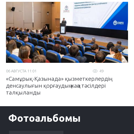
06 АВГУСТА 11:01
49
«Самұрық-Қазынада» қызметкерлердің
денсаулығын қорғаудың жаңа тәсілдері
талқыланды
Фотоальбомы