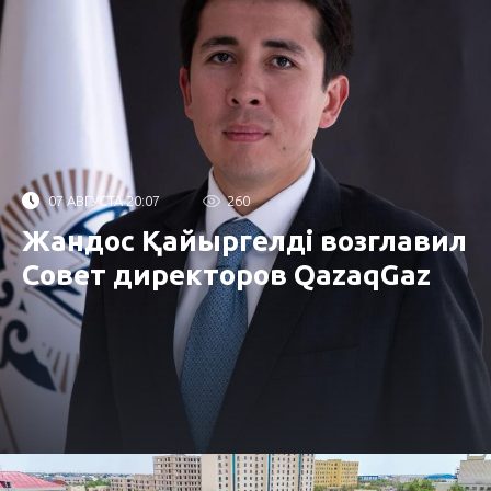
07 АВГУСТА 20:07
260
Жандос Қайыргелді возглавил
Совет директоров QazaqGaz