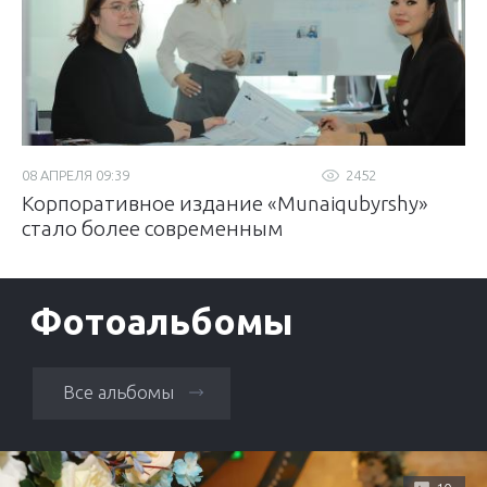
08 АПРЕЛЯ 09:39
2452
Корпоративное издание «Munaiqubyrshy»
стало более современным
Фотоальбомы
Все альбомы