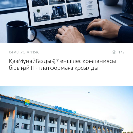
04 АВГУСТА 11:46
172
ҚазМұнайГаздың 27 еншілес компаниясы
бірыңғай IT-платформаға қосылды