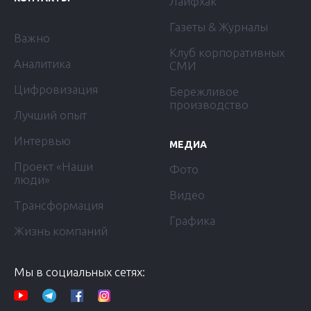
Лайфхак
Газеты & Журналы
Важно
Клуб корпоративных
Аналитика
СМИ
Цифровизация
Бережливое
производство
Лучший опыт
Интервью
МЕДИА
Проект «Наши
Фото
люди»
Видео
Трансформация
Графика
Жизнь компаний
Мы в социальных сетях: