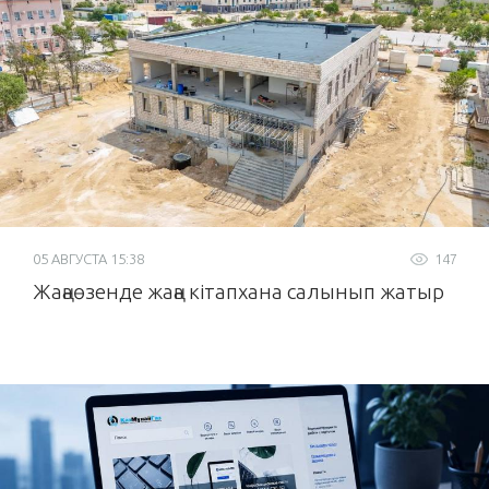
05 АВГУСТА 15:38
147
Жаңаөзенде жаңа кітапхана салынып жатыр