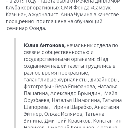
– в 2019 году - газета была отмечена дипломом
Клуба корпоративных СМИ Фонда «Самрук-
Казына», а журналист Анна Чумина в качестве
поощрения приглашена на обучающий
семинар Фонда.
Юлия Антонова,
начальник отдела по
связям с общественностью и
государственными органами: «Над
созданием нашей газеты трудились в
разное время прекрасные,
талантливые журналисты, дизайнеры,
фотографы - Вера Епифанова, Наталья
Пашагина, Александр Брындин, Майя
Орузбаева, Наталья Шимолина, Татьяна
Шапорева, Ирина Шарабко, Анастасия
Эйтнер, Олжас Ислямов, Татьяна
Зинина, Дмитрий Красиков, Константин
Новиков, Дмитрий Конышев. Сегодня