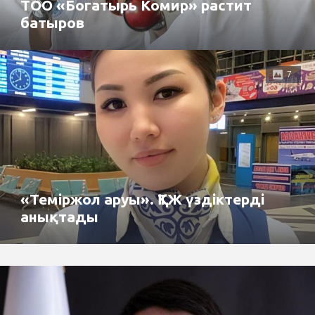
ТОО «Богатырь Комир» растит
батыров
7
«Теміржол аруы». ҚТЖ үздіктерді
анықтады