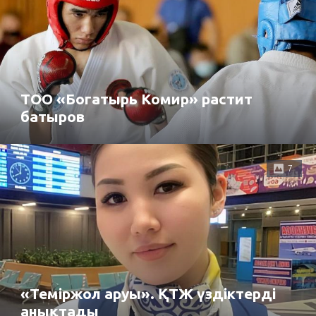
ТОО «Богатырь Комир» растит
батыров
7
«Теміржол аруы». ҚТЖ үздіктерді
анықтады