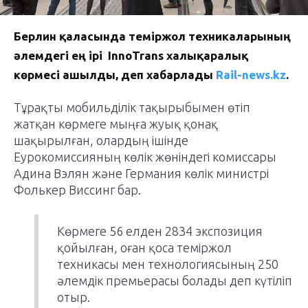
Берлин
қаласында
теміржол техникаларының
әлемдегі ең ірі InnoTrans халықаралық
көрмесі
ашылды
, деп хабарлады
Rail-news.kz
.
Тұрақты мобильділік тақырыбымен өтіп
жатқан көрмеге мыңға жуық қонақ
шақырылған, олардың ішінде
Еурокомиссияның көлік жөніндегі комиссары
Адина Вэлян және Германия көлік министрі
Фолькер Виссинг бар.
Көрмеге 56 елден 2834 экспозиция
қойылған, оған қоса теміржол
техникасы мен технологиясының 250
әлемдік премьерасы болады деп күтіліп
отыр.