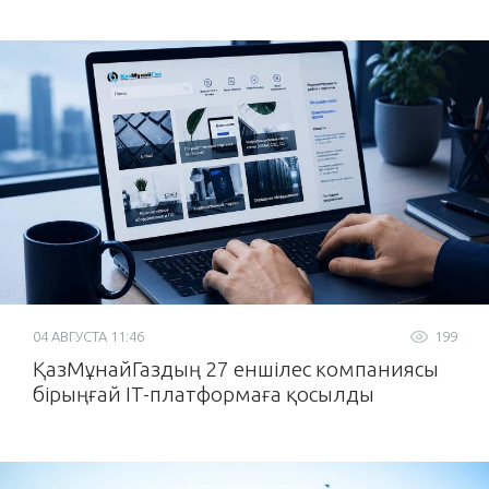
04 АВГУСТА 11:46
199
ҚазМұнайГаздың 27 еншілес компаниясы
бірыңғай IT-платформаға қосылды