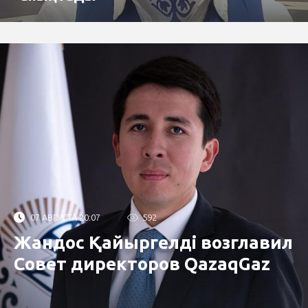
07 АВГУСТА 20:07
592
Жандос Қайыргелді возглавил
Совет директоров QazaqGaz