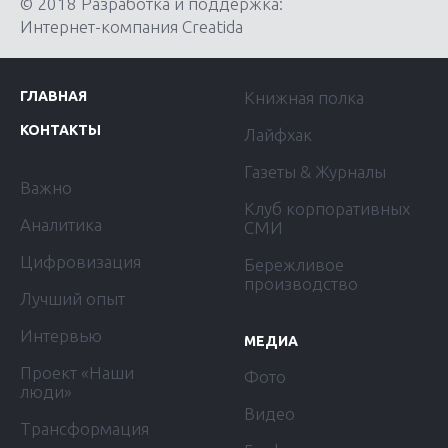
© 2018 Разработка и поддержка:
Интернет-компания Creatida
ГЛАВНАЯ
Книжная полка
КОНТАКТЫ
Лайфхак
Газеты & Журналы
Важно
Клуб корпоративных
Аналитика
СМИ
Цифровизация
Бережливое
производство
Лучший опыт
Интервью
МЕДИА
Проект «Наши
Фото
люди»
Видео
Трансформация