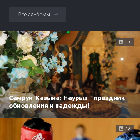
Все альбомы
10
Самрук-Казына: Наурыз – праздник
обновления и надежды!
10