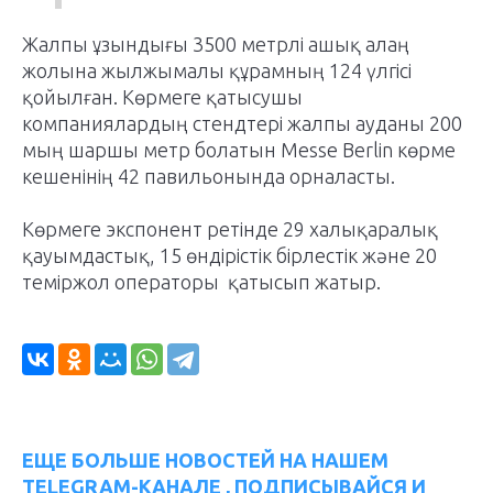
Жалпы ұзындығы 3500 метрлі ашық алаң
жолына жылжымалы құрамның 124 үлгісі
қойылған. Көрмеге қатысушы
компаниялардың стендтері жалпы ауданы 200
мың шаршы метр болатын Messe Berlin көрме
кешенінің 42 павильонында орналасты.
Көрмеге экспонент ретінде 29 халықаралық
қауымдастық, 15 өндірістік бірлестік және 20
теміржол операторы қатысып жатыр.
ЕЩЕ БОЛЬШЕ НОВОСТЕЙ НА НАШЕМ
TELEGRAM-КАНАЛЕ , ПОДПИСЫВАЙСЯ И