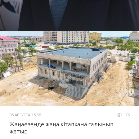
05 АВГУСТА 15:38
179
Жаңаөзенде жаңа кітапхана салынып
жатыр