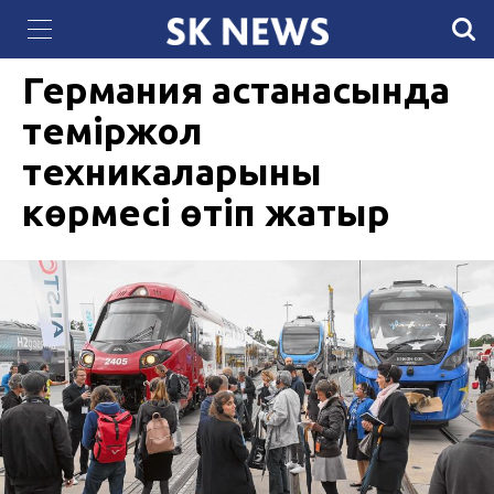
QazCloud расширил мощности дата-центра
22 ҚЫРКҮЙЕК 2022, 10:35
1365
для задач искусственного интеллекта
Германия астанасында
теміржол
техникаларының
көрмесі өтіп жатыр