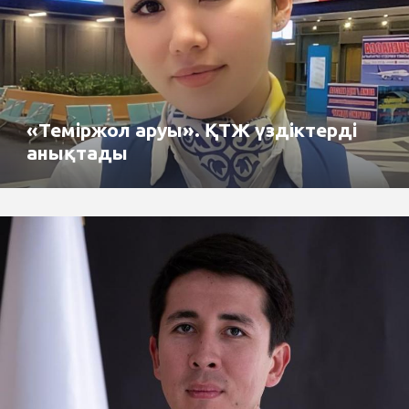
«Теміржол аруы». ҚТЖ үздіктерді
анықтады