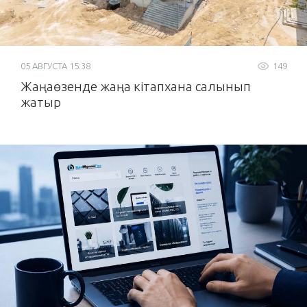
05 АВГУСТА 15:38
149
Жаңаөзенде жаңа кітапхана салынып
жатыр