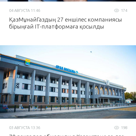
04 АВГУСТА 11:46
174
ҚазМұнайГаздың 27 еншілес компаниясы
бірыңғай IT-платформаға қосылды
03 АВГУСТА 13:36
198