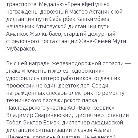
транспорта. Медалью «Ерен еңбегі үшін»
награждены дорожный мастер Астанинской
дистанции пути Сабырбек Кашкимбаев,
начальник Атырауской дистанции пути
Аманкос Жылкыбаев, старший дежурный
стрелочного поста станции Жана-Семей Мути
Мубараков.
Высшей награды железнодорожной отрасли —
знака «Почетный железнодорожник» —
удостоились пятеро работников, отдавших
профессии не один десяток лет. Среди
награжденных слесарь-электрик по ремонту
технического пассажирского парка
Павлодарского участка АО «Вагонсервис»
Владимир Сваричевский, диспетчер станции
Тобол Виктор Ермак, диспетчер Акадырской
дистанции сигнализации и связи Азамат
Шакенов, дорожный мастер Шымкенской