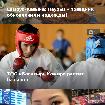
Самрук-Казына: Наурыз – праздник
обновления и надежды!
10
ТОО «Богатырь Комир» растит
батыров
7