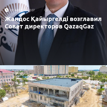
07 АВГУСТА 20:07
277
Жандос Қайыргелді возглавил
Совет директоров QazaqGaz