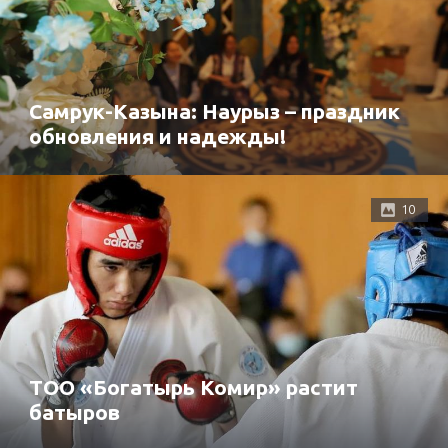
Самрук-Казына: Наурыз – праздник
обновления и надежды!
10
ТОО «Богатырь Комир» растит
батыров