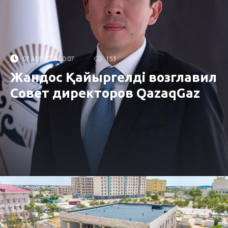
07 АВГУСТА 20:07
153
Жандос Қайыргелді возглавил
Совет директоров QazaqGaz