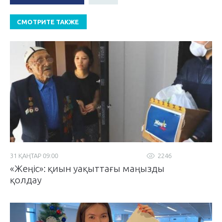
СМОТРИТЕ ТАКЖЕ
31 ҚАҢТАР 09:00
2246
«Жеңіс»: қиын уақыттағы маңызды
қолдау