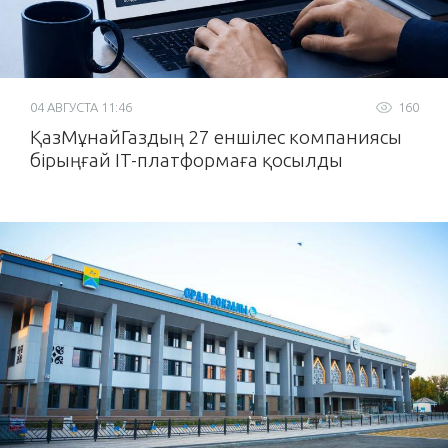
04 АВГУСТА 11:46
160
ҚазМұнайГаздың 27 еншілес компаниясы
бірыңғай IT-платформаға қосылды