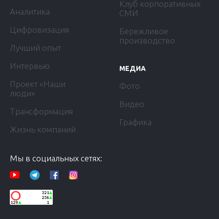
Клуб корпоративных
Аналитика
СМИ
Цифровизация
Бережливое
производство
Лучший опыт
Интервью
МЕДИА
Проект «Наши
Фото
люди»
Видео
Трансформация
Графика
Жизнь компаний
Мы в социальных сетях: