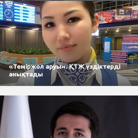
7
«Теміржол аруы». ҚТЖ үздіктерді
анықтады