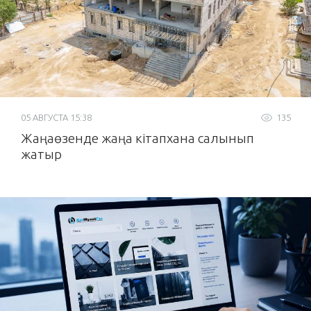
05 АВГУСТА 15:38
135
Жаңаөзенде жаңа кітапхана салынып
жатыр