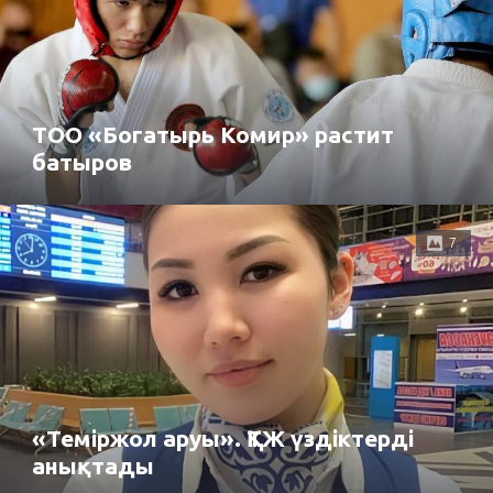
ТОО «Богатырь Комир» растит
батыров
7
«Теміржол аруы». ҚТЖ үздіктерді
анықтады