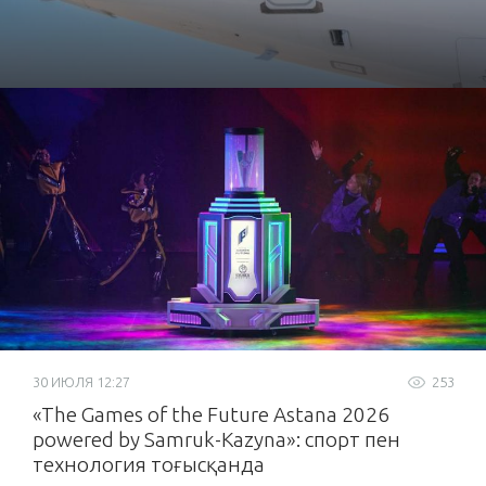
30 ИЮЛЯ 12:27
253
«The Games of the Future Astana 2026
powered by Samruk-Kazyna»: спорт пен
технология тоғысқанда