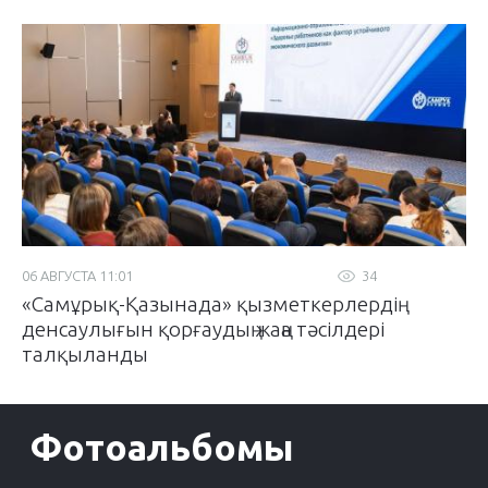
06 АВГУСТА 11:01
34
«Самұрық-Қазынада» қызметкерлердің
денсаулығын қорғаудың жаңа тәсілдері
талқыланды
Фотоальбомы