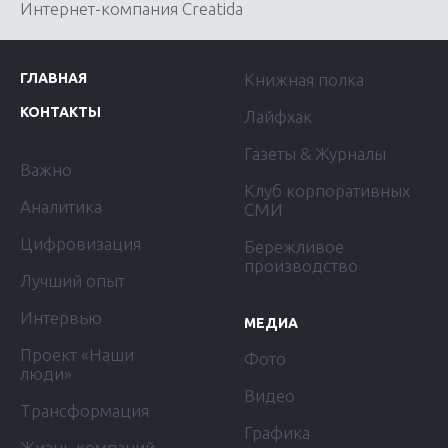
Интернет-компания Creatida
ГЛАВНАЯ
Книжная полка
КОНТАКТЫ
Лайфхак
Газеты & Журналы
Важно
Клуб корпоративных
Аналитика
СМИ
Цифровизация
Бережливое
производство
Лучший опыт
Интервью
МЕДИА
Проект «Наши
Фото
люди»
Видео
Трансформация
Графика
Жизнь компаний