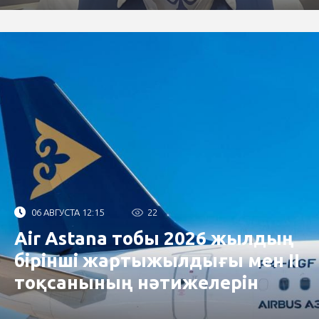
06 АВГУСТА 12:15
22
Air Astana тобы 2026 жылдың
бірінші жартыжылдығы мен II
тоқсанының нәтижелерін
жариялады