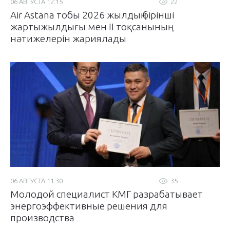
06 АВГУСТА 12:15
22
Air Astana тобы 2026 жылдың бірінші
жартыжылдығы мен II тоқсанының
нәтижелерін жариялады
06 АВГУСТА 11:30
35
Молодой специалист КМГ разрабатывает
энергоэффективные решения для
производства