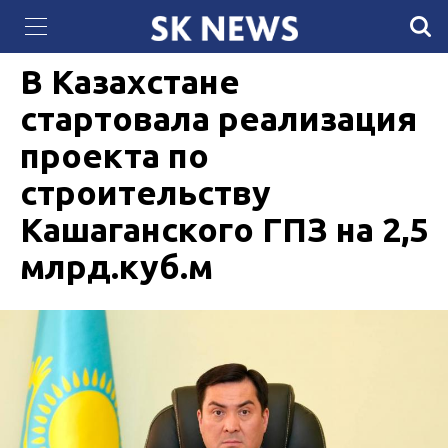
«The Games of the Future Astana 2026
12 ИЮНЯ 2026, 17:17
293
powered by Samruk-Kazyna»: спорт пен технология
тоғысқанда
В Казахстане
стартовала реализация
проекта по
строительству
Кашаганского ГПЗ на 2,5
млрд.куб.м