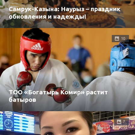
Самрук-Казына: Наурыз – праздник
обновления и надежды!
10
ТОО «Богатырь Комир» растит
батыров
7