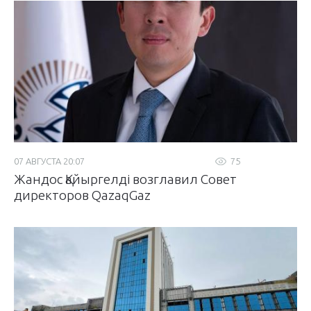
07 АВГУСТА 20:07
75
Жандос Қайыргелді возглавил Совет
директоров QazaqGaz