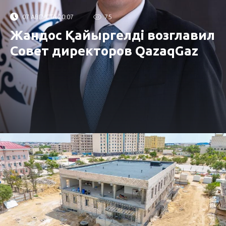
07 АВГУСТА 20:07
75
Жандос Қайыргелді возглавил
Совет директоров QazaqGaz