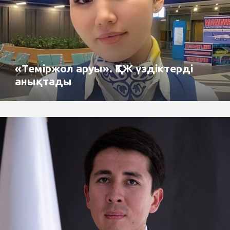
«Теміржол аруы». ҚТЖ үздіктерді
анықтады