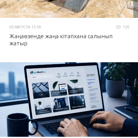
05 АВГУСТА 15:38
130
Жаңаөзенде жаңа кітапхана салынып
жатыр