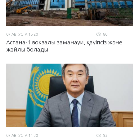
07 АВГУСТА 15:20
80
Астана-1 вокзалы заманауи, қауіпсіз және
жайлы болады
07 АВГУСТА 14:30
93