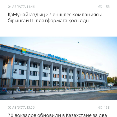
04 АВГУСТА 11:46
158
ҚазМұнайГаздың 27 еншілес компаниясы
бірыңғай IT-платформаға қосылды
03 АВГУСТА 13:36
178
70 вокзалов обновили в Казахстане за два