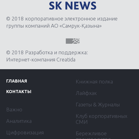
© 2018 корпоративное электронное издание
группы компаний АО «Самрук-Қазына»
© 2018 Разработка и поддержка:
Интернет-компания Creatida
ГЛАВНАЯ
Книжная полка
КОНТАКТЫ
Лайфхак
Газеты & Журналы
Важно
Клуб корпоративных
Аналитика
СМИ
Цифровизация
Бережливое