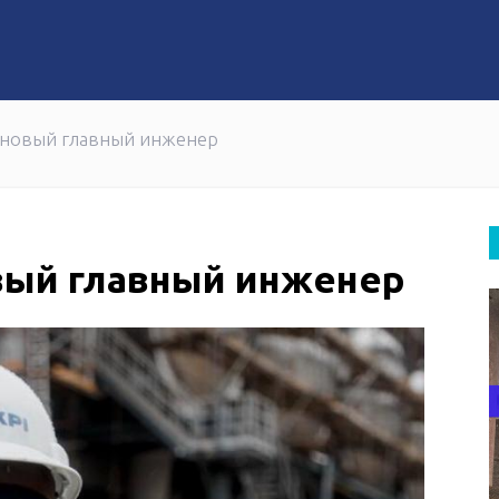
т директоров QazaqGaz
"Казпочта" обновила св
н новый главный инженер
овый главный инженер