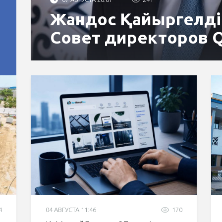
Жандос Қайыргелді
Совет директоров 
4
04 АВГУСТА 11:46
170