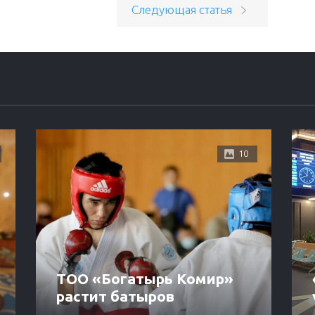
Следующая статья
10
ТОО «Богатырь Комир»
растит батыров