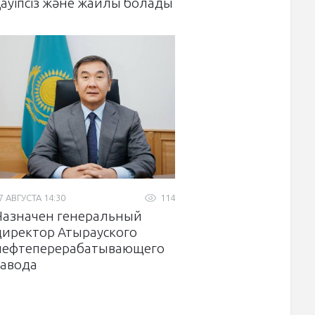
қауіпсіз және жайлы болады
7 АВГУСТА 14:30
114
Назначен генеральный
директор Атырауского
нефтеперерабатывающего
завода