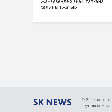
Жаңаөзенде жаңа кітапхана
салынып жатыр
© 2018 корпор
группы компан