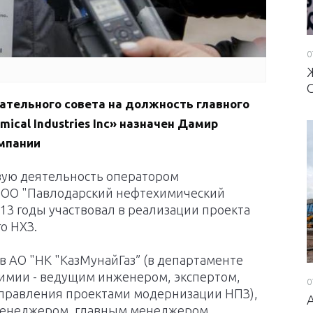
0
тельного совета на должность главного
ical Industries Inc» назначен Дамир
мпании
ую деятельность оператором
 ТОО "Павлодарский нефтехимический
2013 годы участвовал в реализации проекта
о НХЗ.
 в АО "НК "КазМунайГаз” (в департаменте
имии - ведущим инженером, экспертом,
0
правления проектами модернизации НПЗ),
 (менеджером, главным менеджером,