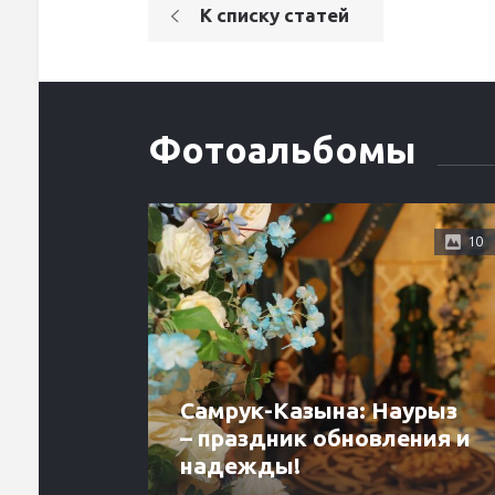
К списку статей
Фотоальбомы
10
Самрук-Казына: Наурыз
– праздник обновления и
надежды!