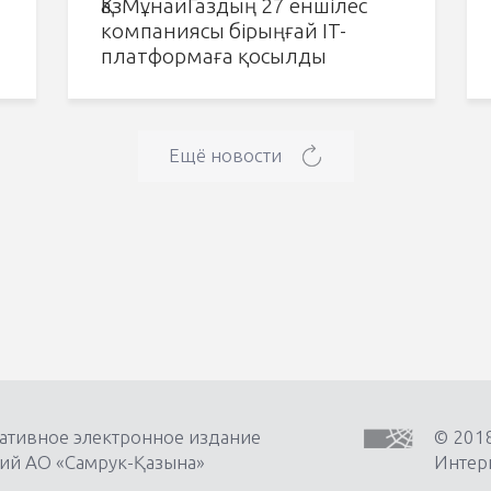
ҚазМұнайГаздың 27 еншілес
компаниясы бірыңғай IT-
платформаға қосылды
Ещё новости
ативное электронное издание
© 201
ий АО «Самрук-Қазына»
Интерн