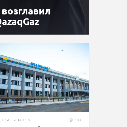
 возглавил
QazaqGaz
03 АВГУСТА 13:36
193