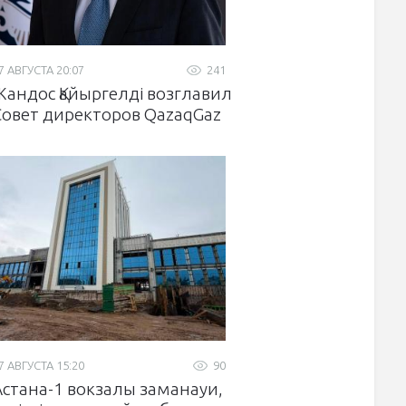
7 АВГУСТА 20:07
241
Жандос Қайыргелді возглавил
Совет директоров QazaqGaz
7 АВГУСТА 15:20
90
Астана-1 вокзалы заманауи,