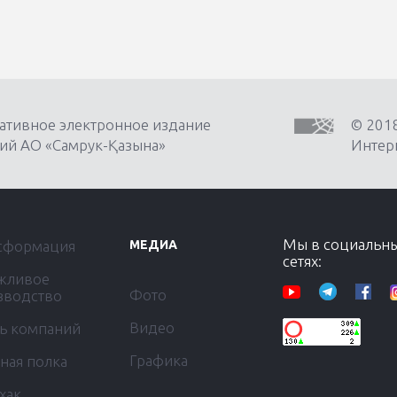
ативное электронное издание
© 201
ий АО «Самрук-Қазына»
Интерн
Мы в социальн
сформация
МЕДИА
сетях:
жливое
Фото
зводство
Видео
ь компаний
Графика
ная полка
хак