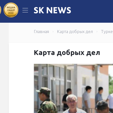
"Казпочта" обновила свое приложе
307 женщин в Мангистау успешно 
Главная
Карта добрых дел
Турке
Карта добрых дел