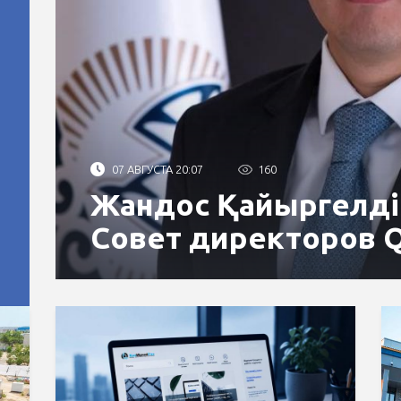
07 АВГУСТА 20:07
160
Жандос Қайыргелді
Совет директоров 