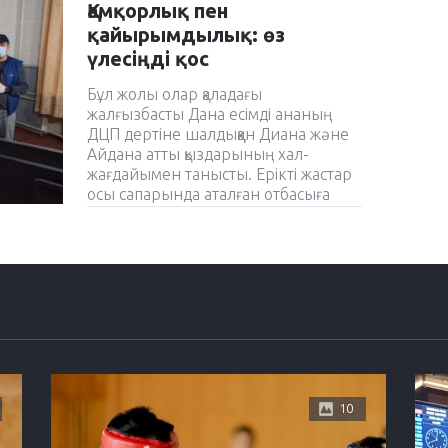
Қамқорлық пен
қайырымдылық: өз
үлесіңді қос
Бұл жолы олар қаладағы
жалғызбасты Дана есімді ананың
ДЦП дертіне шалдыққан Диана және
Айдана атты қыздарының хал-
жағдайымен танысты. Ерікті жастар
осы сапарында аталған отбасыға
азық-түлік жеткізіп, медициналық
заттармен де қамтамасыз етті.
Олардың айтуынша мұндай игі
шаралар алдағы уақытта да жалғасын
таппақ.
10