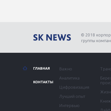
© 2018 корпор
группы компан
ГЛАВНАЯ
Важно
Тран
Аналитика
Бере
КОНТАКТЫ
прои
Цифровизация
Жизн
Лучший опыт
Книж
Интервью
Лайф