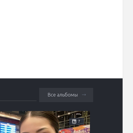
Все альбомы
7