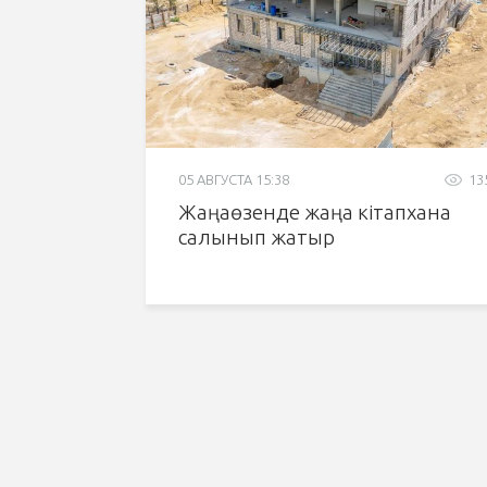
05 АВГУСТА 15:38
13
Жаңаөзенде жаңа кітапхана
салынып жатыр