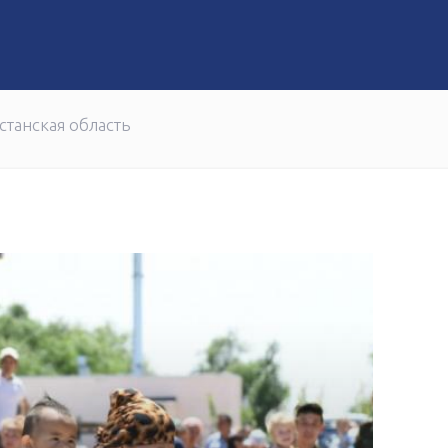
ние
завершили образовательную программу от «Самрук-Қаз
станская область