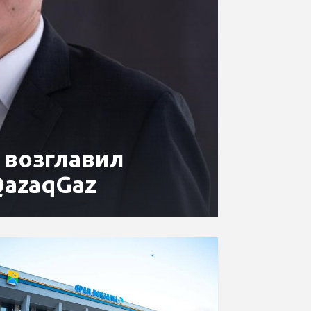
 возглавил
QazaqGaz