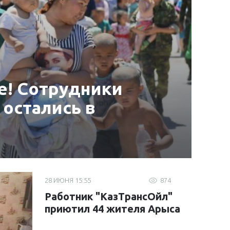
е! Сотрудники
 остались в
28 ИЮНЯ 15:55
874
Работник "КазТрансОйл"
приютил 44 жителя Арыса