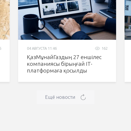
5
04 АВГУСТА 11:46
162
ҚазМұнайГаздың 27 еншілес
компаниясы бірыңғай IT-
платформаға қосылды
Ещё новости